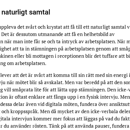
tt naturligt samtal
pleva det svårt och krystat att få till ett naturligt samtal v
 Det är dessutom utmanande att få en helhetsbild av
n när man inte får se och ta intryck av arbetsplatsen. När 
lighet att ta in stämningen på arbetsplatsen genom att små
kinen eller bli mottagen i receptionen blir det tuffare att bi
ing om arbetsplatsen.
lever att det är svårt att komma till sin rätt med sin energi 
rvju när mötet blir så avskalat. Men var beredd på att den s
ig vill småprata lite för att lätta upp stämningen. Den icke-
n är oftast enklare att fånga upp i en fysisk intervju. Men 
 dessa delar även vid digitala möten, fundera över ansiktsut
 och kroppsspråk. Men då mycket av den icke-verbala dele
gitala intervjun kommer mer fokus att läggas på vad du fakt
r du använder rösten. Tänk på att använda pauser, fundera