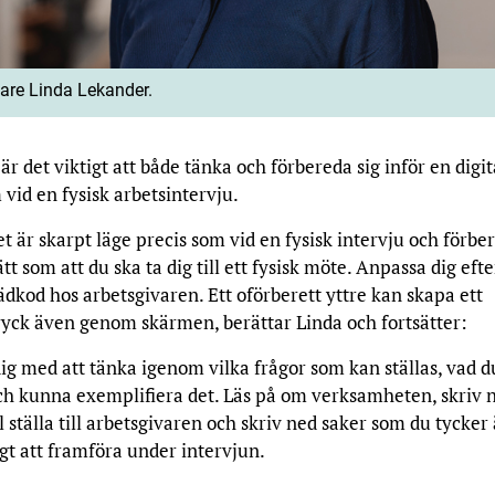
are Linda Lekander.
är det viktigt att både tänka och förbereda sig inför en digit
 vid en fysisk arbetsintervju.
et är skarpt läge precis som vid en fysisk intervju och förbe
t som att du ska ta dig till ett fysisk möte. Anpassa dig efte
ädkod hos arbetsgivaren. Ett oförberett yttre kan skapa ett
ryck även genom skärmen, berättar Linda och fortsätter:
ig med att tänka igenom vilka frågor som kan ställas, vad d
ch kunna exemplifiera det. Läs på om verksamheten, skriv 
l ställa till arbetsgivaren och skriv ned saker som du tycker 
tigt att framföra under intervjun.