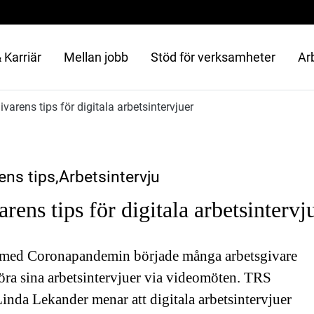
 Karriär
Mellan jobb
Stöd för verksamheter
Ar
varens tips för digitala arbetsintervjuer
ns tips,Arbetsintervju
rens tips för digitala arbetsintervj
 med Coronapandemin började många arbetsgivare
öra sina arbetsintervjuer via videomöten. TRS
inda Lekander menar att digitala arbetsintervjuer