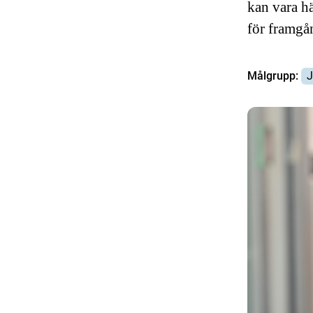
kan vara hä
för framgån
Målgrupp:
J