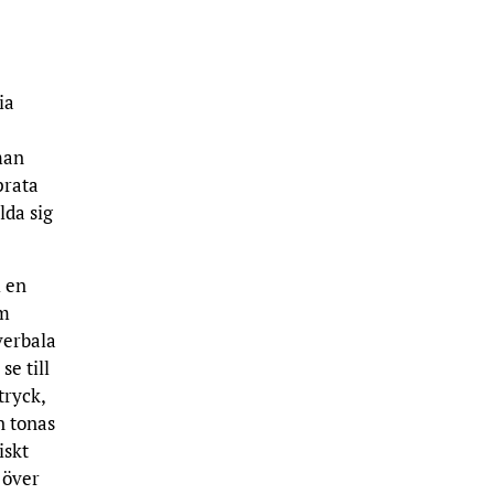
ia
man
prata
lda sig
i en
om
verbala
se till
tryck,
n tonas
iskt
 över