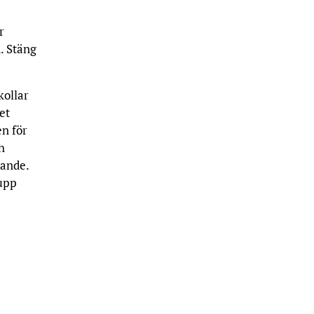
r
. Stäng
kollar
et
n för
h
rande.
 upp