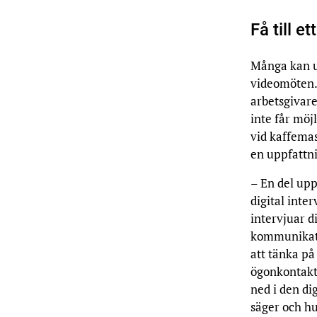
Få till e
Många kan up
videomöten.
arbetsgivare
inte får möj
vid kaffemas
en uppfattn
– En del upp
digital inte
intervjuar d
kommunikatio
att tänka på
ögonkontakt
ned i den di
säger och hu