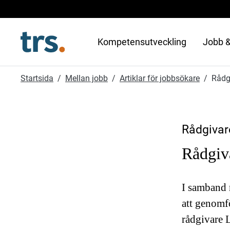
Kompetensutveckling
Jobb &
Startsida
Mellan jobb
Artiklar för jobbsökare
Rådgi
Rådgivare
Rådgiva
I samband
att genomf
rådgivare L