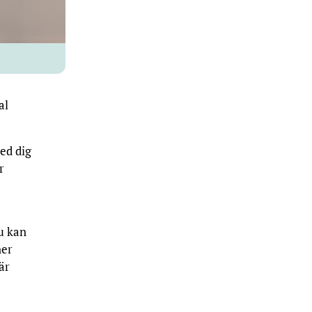
al
red dig
r
u kan
ner
är