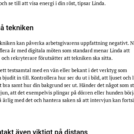
och se till att visa energi i din röst, tipsar Linda.
på tekniken
ekniken kan påverka arbetsgivarens uppfattning negativt. N
 flera år med digitala möten som standard menar Linda att
 och rekryterare förutsätter att tekniken ska sitta.
ett testsamtal med en vän eller bekant i det verktyg som
bjudit in till. Kontrollera hur ser du ut i bild, att ljuset och 
igt bra samt hur din bakgrund ser ut. Händer det något som s
jun, att det exempelvis plingar på dörren eller hunden börj
då ärlig med det och hantera saken så att intervjun kan fortsä
akt även viktigt på distans