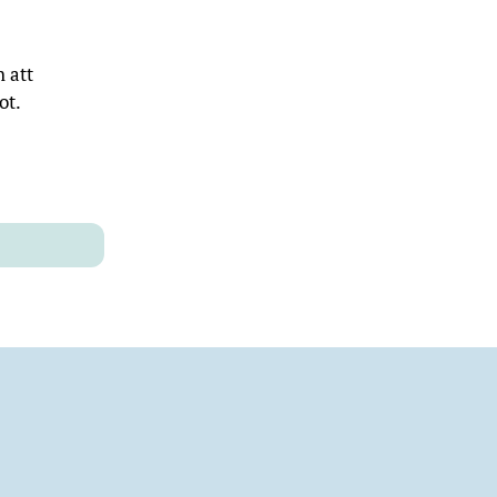
h att
ot.