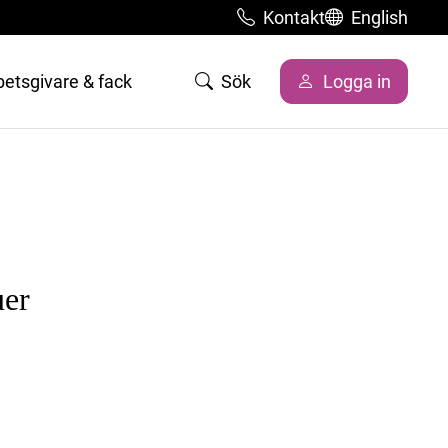
Kontakt
English
betsgivare & fack
Sök
Logga in
uer