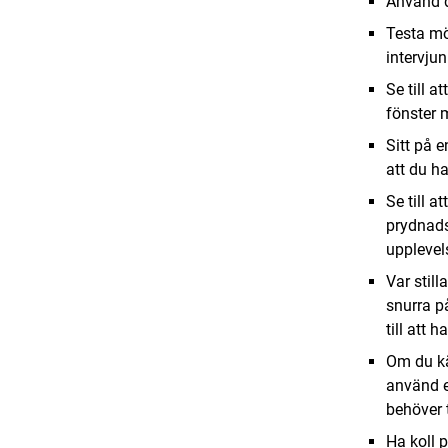
Använd d
Testa mö
intervjun
Se till a
fönster m
Sitt på e
att du h
Se till 
prydnads
upplevel
Var still
snurra p
till att 
Om du kä
använd e
behöver t
Ha koll p