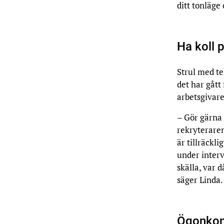
ditt tonläge 
Ha koll 
Strul med t
det har gått
arbetsgivare
– Gör gärna 
rekryteraren 
är tillräckl
under interv
skälla, var 
säger Linda.
Ögonkont