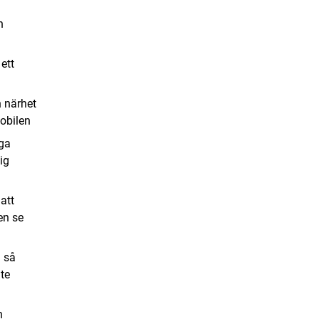
n
 ett
n närhet
mobilen
nga
ig
att
en se
a så
te
n