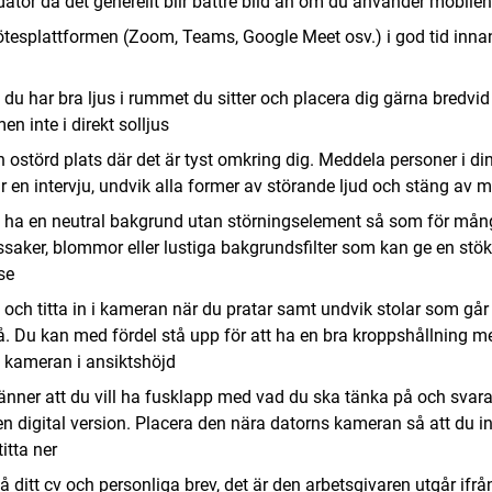
ator då det generellt blir bättre bild än om du använder mobilen
tesplattformen (Zoom, Teams, Google Meet osv.) i god tid inna
tt du har bra ljus i rummet du sitter och placera dig gärna bredvid
en inte i direkt solljus
n ostörd plats där det är tyst omkring dig. Meddela personer i di
ar en intervju, undvik alla former av störande ljud och stäng av 
att ha en neutral bakgrund utan störningselement så som för må
saker, blommor eller lustiga bakgrundsfilter som kan ge en stök
se
a och titta in i kameran när du pratar samt undvik stolar som går 
å. Du kan med fördel stå upp för att ha en bra kroppshållning m
ha kameran i ansiktshöjd
nner att du vill ha fusklapp med vad du ska tänka på och svar
n digital version. Placera den nära datorns kameran så att du in
itta ner
å ditt cv och personliga brev, det är den arbetsgivaren utgår ifrå