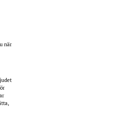
u när
ljudet
tör
ar
tta,