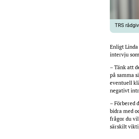
TRS rådgiv
Enligt Linda 
intervju som
– Tänk att d
på samma sät
eventuell kl
negativt int
– Förbered d
bidra med o
frågor du vil
särskilt vik