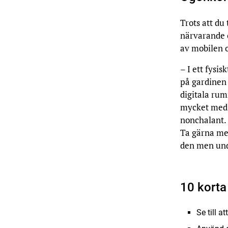
Trots att du 
närvarande o
av mobilen 
– I ett fysi
på gardinen 
digitala ru
mycket med 
nonchalant. 
Ta gärna med
den men undv
10 korta 
Se till a