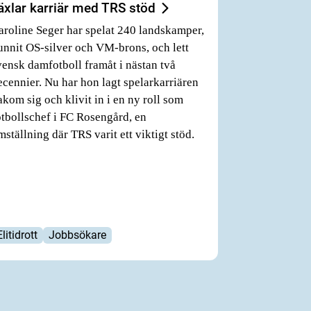
äxlar karriär med TRS stöd
aroline Seger har spelat 240 landskamper,
unnit OS-silver och VM-brons, och lett
vensk damfotboll framåt i nästan två
ecennier. Nu har hon lagt spelarkarriären
akom sig och klivit in i en ny roll som
otbollschef i FC Rosengård, en
mställning där TRS varit ett viktigt stöd.
Elitidrott
Jobbsökare