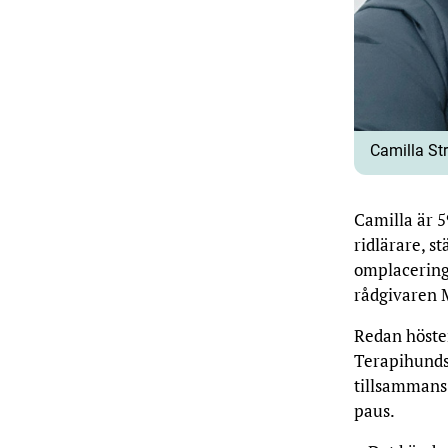
Camilla St
Camilla är 
ridlärare, s
omplacering 
rådgivaren M
Redan höste
Terapihunds
tillsammans 
paus.