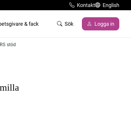
Kontakt
English
betsgivare & fack
Sök
Logga in
TRS stöd
amilla