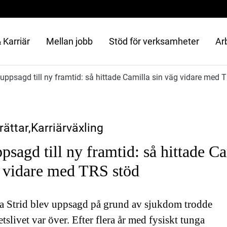
 Karriär
Mellan jobb
Stöd för verksamheter
Ar
uppsagd till ny framtid: så hittade Camilla sin väg vidare med 
ättar,Karriärväxling
psagd till ny framtid: så hittade C
g vidare med TRS stöd
a Strid blev uppsagd på grund av sjukdom trodde
etslivet var över. Efter flera år med fysiskt tunga