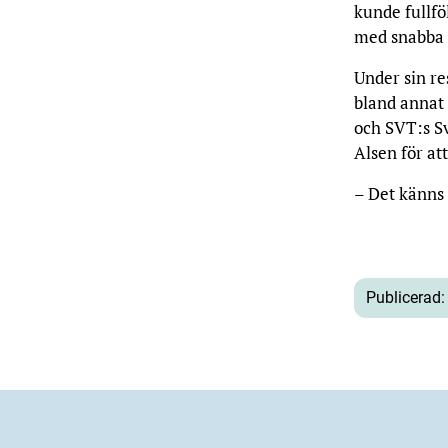
kunde fullf
med snabba 
Under sin r
bland annat
och SVT:s S
Alsen för at
– Det känns 
Publicerad