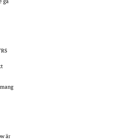
e gå
TRS
kt
gemang
ow är