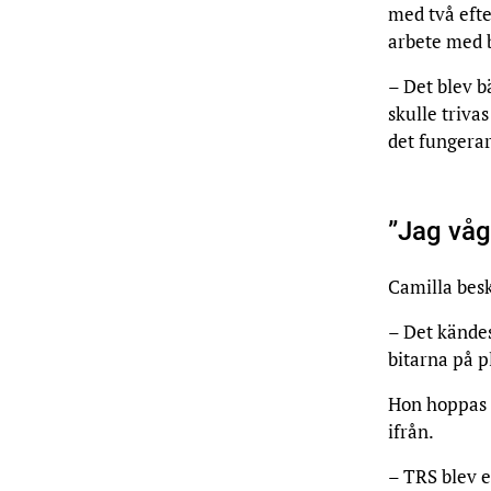
med två efte
arbete med 
– Det blev b
skulle triva
det fungerar
”Jag våg
Camilla besk
– Det kändes
bitarna på p
Hon hoppas a
ifrån.
– TRS blev e