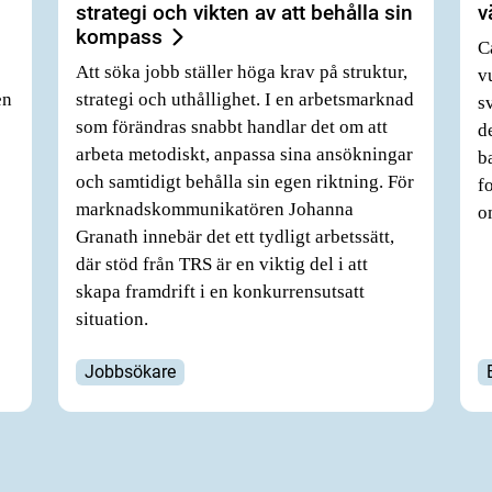
strategi och vikten av att behålla sin
v
kompass
C
Att söka jobb ställer höga krav på struktur,
v
en
strategi och uthållighet. I en arbetsmarknad
s
som förändras snabbt handlar det om att
d
arbeta metodiskt, anpassa sina ansökningar
b
och samtidigt behålla sin egen riktning. För
f
marknadskommunikatören Johanna
o
Granath innebär det ett tydligt arbetssätt,
där stöd från TRS är en viktig del i att
skapa framdrift i en konkurrensutsatt
situation.
Jobbsökare