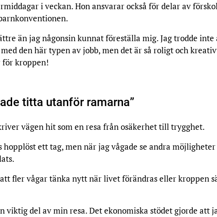
rmiddagar i veckan. Hon ansvarar också för delar av försko
barnkonventionen.
ättre än jag någonsin kunnat föreställa mig. Jag trodde inte 
s med den här typen av jobb, men det är så roligt och kreativ
 för kroppen!
ade titta utanför ramarna”
river vägen hit som en resa från osäkerhet till trygghet.
 hopplöst ett tag, men när jag vågade se andra möjligheter 
lats.
tt fler vågar tänka nytt när livet förändras eller kroppen s
n viktig del av min resa. Det ekonomiska stödet gjorde att j