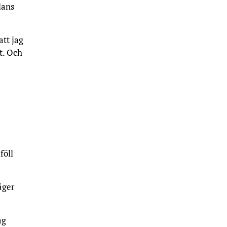
lans
att jag
t. Och
föll
äger
ag