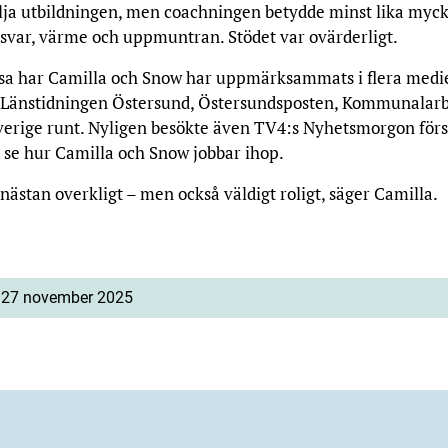
ölja utbildningen, men coachningen betydde minst lika myc
svar, värme och uppmuntran. Stödet var ovärderligt.
esa har Camilla och Snow har uppmärksammats i flera medie
 Länstidningen Östersund, Östersundsposten, Kommunalar
verige runt. Nyligen besökte även TV4:s Nyhetsmorgon förs
t se hur Camilla och Snow jobbar ihop.
nästan overkligt – men också väldigt roligt, säger Camilla.
: 27 november 2025