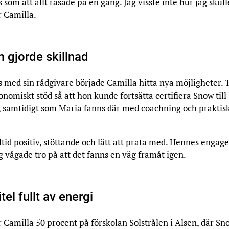
 som att allt rasade på en gång. Jag visste inte hur jag skull
r Camilla.
 gjorde skillnad
 med sin rådgivare började Camilla hitta nya möjligheter. 
nomiskt stöd så att hon kunde fortsätta certifiera Snow till
, samtidigt som Maria fanns där med coachning och praktis
ltid positiv, stöttande och lätt att prata med. Hennes enga
ag vågade tro på att det fanns en väg framåt igen.
tel fullt av energi
r Camilla 50 procent på förskolan Solstrålen i Alsen, där Sn