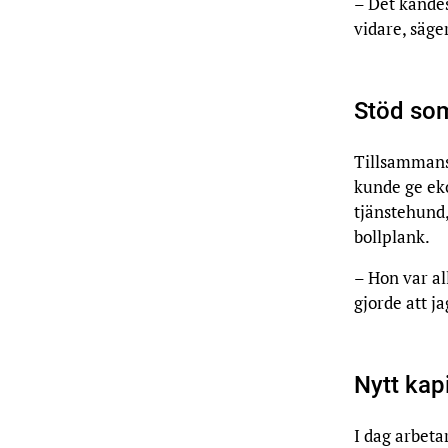
– Det kändes
vidare, säge
Stöd som
Tillsammans
kunde ge eko
tjänstehund
bollplank.
– Hon var al
gjorde att j
Nytt kapi
I dag arbeta