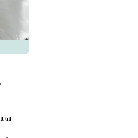
h
 till