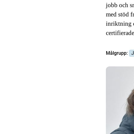
jobb och s
med stöd f
inriktning
certifiera
Målgrupp:
J