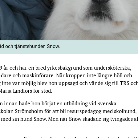
rid och tjänstehunden Snow.
59 år och har en bred yrkesbakgrund som undersköterska,
tädare och maskinförare. När kroppen inte längre höll och
inte var möjlig blev hon uppsagd och vände sig till TRS oc
aria Lindfors för stöd.
n innan hade hon börjat en utbildning vid Svenska
kolan Strömsholm för att bli resurspedagog med skolhund,
med sin hund Snow. Men när Snow skadade sig tvingades allt