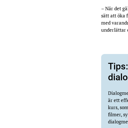
– När det gä
sätt att öka
med varandr
underlättar 
Tips
dial
Dialogme
är ett ef
kurs, som
filmer,
sy
dialogme