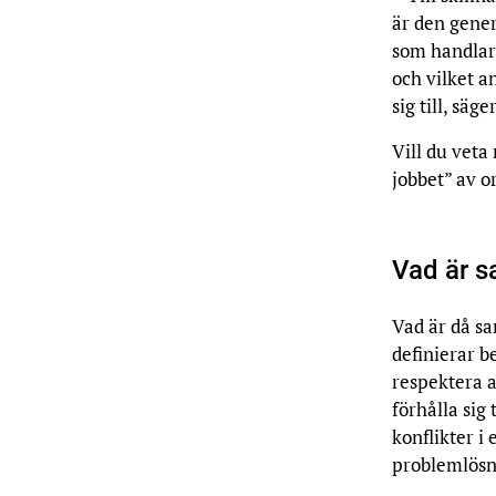
är den genere
som handlar
och vilket a
sig till, säg
Vill du vet
jobbet” av 
Vad är 
Vad är då s
definierar b
respektera a
förhålla sig
konflikter i
problemlösn