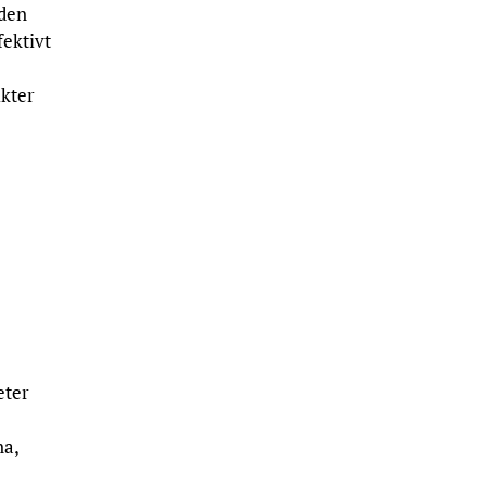
 den
ektivt
ikter
eter
na,