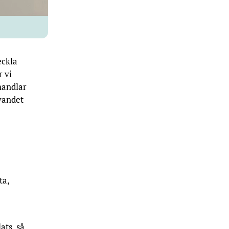
eckla
r vi
handlar
vandet
ta,
ats, så