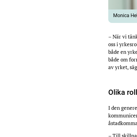
Monica Hel
– När vi tän
oss i yrkesro
både en yrke
både om for
av yrket, sä
Olika rol
I den genere
kommunicera,
åstadkomma 
– Till skilln