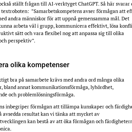
kså ställt frågan till
AI-verktyget ChatGPT. Så här svarar
e textroboten: ”Samarbetskompetens avser förmågan att eff
ed andra människor för att uppnå gemensamma mål. Det
kunna arbeta väl i grupp, kommunicera effektivt, lösa konfl
uktivt sätt och vara flexibel nog att anpassa sig till olika
 och perspektiv”.
lera olika kompetenser
riktigt bra på samarbete krävs med andra ord många olika
, bland annat kommunikationsförmåga, lyhördhet,
nde och problemlösningsförmåga.
s inbegriper förmågan att tillämpa kunskaper och färdigh
å avsedda resultat kan vi tänka att mycket av
vecklingen kan bestå av att öka förmågan och färdigheter
onica.