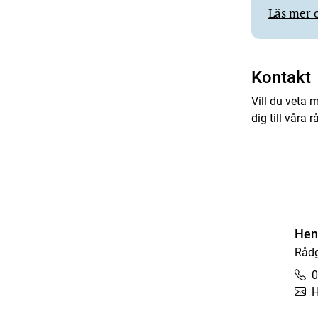
Läs mer 
Kontakt
Vill du veta
dig till våra 
Hen
Rådg
0
H