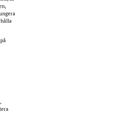
en,
fungera
rhålla
 på
,
tera