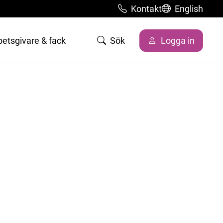
Kontakt
English
betsgivare & fack
Sök
Logga in