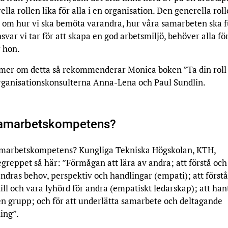
lla rollen lika för alla i en organisation. Den generella roll
 om hur vi ska bemöta varandra, hur våra samarbeten ska 
nsvar vi tar för att skapa en god arbetsmiljö, behöver alla fö
er hon.
a mer om detta så rekommenderar Monica boken ”Ta din roll
organisationskonsulterna Anna-Lena och Paul Sundlin.
samarbetskompetens?
amarbetskompetens?
Kungliga Tekniska Högskolan, KTH,
egreppet så här: ”Förmågan att lära av andra; att förstå och
ndras behov, perspektiv och handlingar (empati); att förstå
 till och vara lyhörd för andra (empatiskt ledarskap); att han
 en grupp; och för att underlätta samarbete och deltagande
ing”.