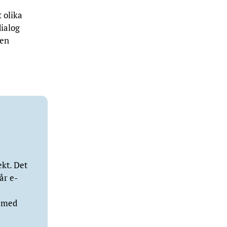
 olika
dialog
ten
kt. Det
år e-
r med