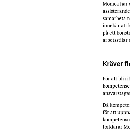
Monica har oc
assisterand
samarbeta m
innebär att 
på ett konstr
arbetsstilar
Kräver f
För att bli 
kompetenser
ansvarstaga
Då kompeten
för att uppn
kompetensut
förklarar M