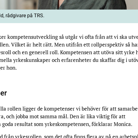
d, rådgivare på TRS.
ker kompetensutveckling så utgår vi ofta från att vi ska utv
llen. Vilket är helt rätt. Men utifrån ett rollperspektiv så ha
sroll och en generell roll. Kompetensen att utöva sitt yrke 
mella yrkeskunskaper och erfarenheter du skaffar dig i utö
ger hon.
ler
lla rollen ligger de kompetenser vi behöver för att samarbe
 och jobba mot samma mål. Den är lika viktig för att
goda resultat som yrkeskompetensen, förklarar Monica.
ad från yrkesrollen, som det ofta finns flera av på en arbetspl