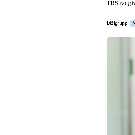
TRS rådgi
Målgrupp:
A